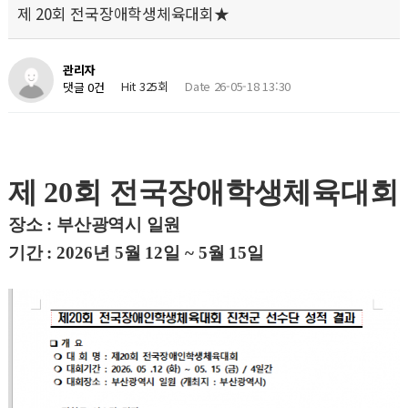
제 20회 전국장애학생체육대회★
관리자
Hit 325회
Date 26-05-18 13:30
댓글 0건
제
20
회 전국장애학생체육대회
장소
:
부산광역시 일원
기간
: 2026
년
5
월
12
일
~ 5
월
15
일