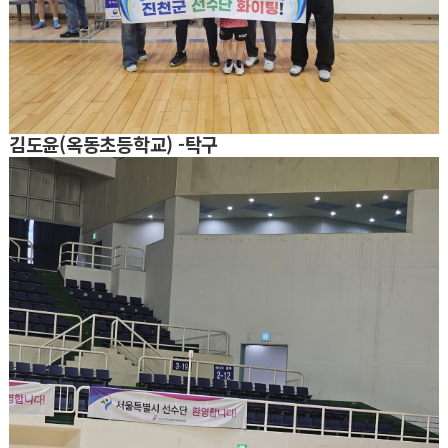
김도윤(옥동초등학교) -탁구