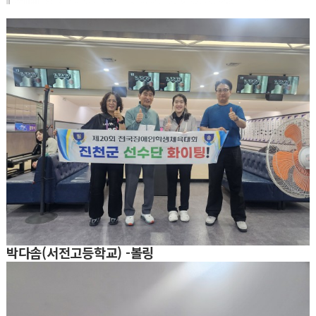
박다솜(서전고등학교) -볼링