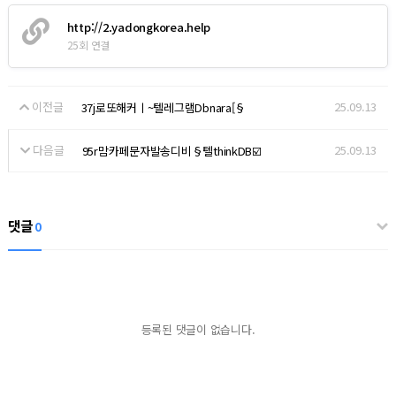
http://2.yadongkorea.help
25회 연결
이전글
25.09.13
37j로또해커ㅣ~텔레그램Dbnara[§
다음글
25.09.13
95r맘카페문자발송디비§텔thinkDB☑️
댓글
0
등록된 댓글이 없습니다.