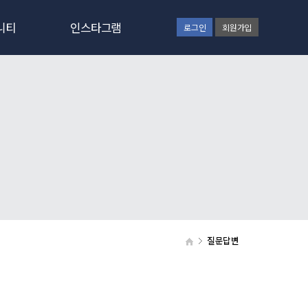
니티
인스타그램
로그인
회원가입
사항
인스타그램보기
일정
러리
갤러리
실
질문답변