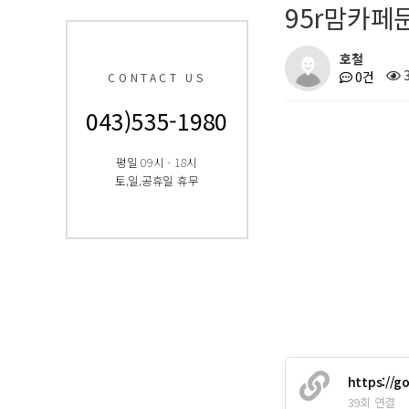
95r맘카페
a
r
k
호철
0건
CONTACT US
n
e
043)535-1980
s
s
평일 09시 - 18시
D
토,일,공휴일 휴무
B
I
@
h
t
t
p
s://
w
https://g
w
39회 연결