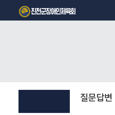
천
o
안
9
아
카
이
지
파
노
크
해
시
킹
티
디
천
비
안
팝
아
니
이
다
파
☆]
크
텔
시
질문답변
레
티
그
램
d