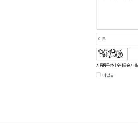
r
e
s
u
l
t
s.
숫자음성듣기
새로고침
h
t
자동등록방지 숫자를 순서대
m
비밀글
l?
q
u
e
r
y
=
8