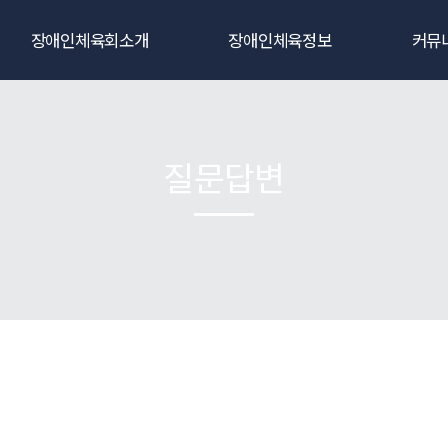
장애인체육회소개
장애인체육정보
커뮤
인사말
생활체육
공지
연혁
전문체육
대회및
질문답변
비전
주요사업
포토갤
직원 및 임원현황
동영상
조직 및 기구
자료
관련규정
오시는길