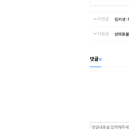
w.
a
z
이전글
밍키넷:
q
u
다음글
반려동물
o
t
e
s.
댓글
0
c
o
m/
s
e
a
r
c
h
_