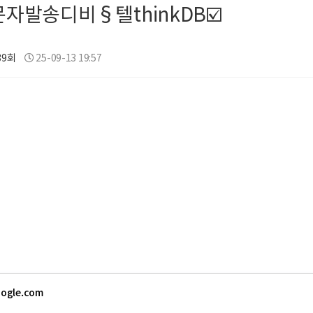
문자발송디비§텔thinkDB☑️
39회
25-09-13 19:57
oogle.com