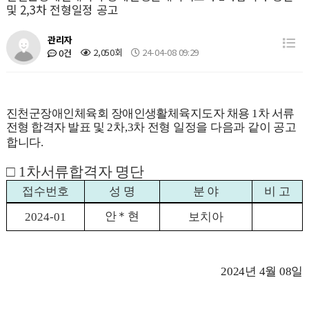
및 2,3차 전형일정 공고
관리자
2,050회
24-04-08 09:29
0건
진천군장애인체육회 장애인생활체육지도자 채용
1
차 서류
전형 합격자 발표
및 2차,3차 전형 일정을 다음과 같이 공고
합니다
.
□
1
차서류합격자 명단
접수번호
성 명
분 야
비 고
안
＊
현
2024-01
보치아
2024
년
4
월
08
일