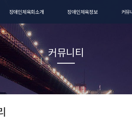
장애인체육회소개
장애인체육정보
커뮤
인사말
생활체육
공지
연혁
전문체육
대회및
커뮤니티
비전
주요사업
포토갤
직원 및 임원현황
동영상
조직 및 기구
자료
관련규정
오시는길
리