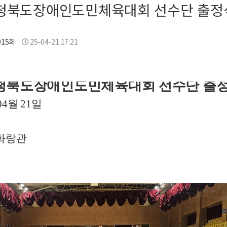
충청북도장애인도민체육대회 선수단 출정
915회
25-04-21 17:21
청북도장애인도민체육대회 선수단 출
04
월
21
일
화랑관