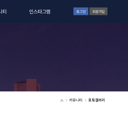
니티
인스타그램
로그인
회원가입
사항
인스타그램보기
일정
러리
갤러리
실
커뮤니티
포토갤러리