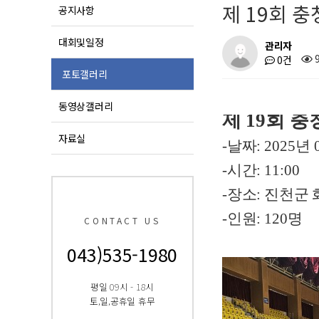
제 19회 
공지사항
대회및일정
관리자
0건
포토갤러리
동영상갤러리
제
19
회 충
자료실
-
날짜
: 2025
년
-
시간
: 11:00
-
장소
:
진천군 
-
인원
: 120
명
CONTACT US
043)535-1980
평일 09시 - 18시
토,일,공휴일 휴무