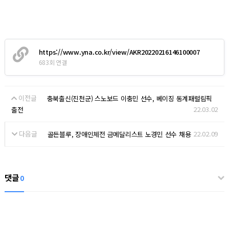
https://www.yna.co.kr/view/AKR20220216146100007
683회 연결
이전글
충북출신(진천군) 스노보드 이충민 선수, 베이징 동계패럴림픽
22.03.02
출전
다음글
22.02.09
골든블루, 장애인체전 금메달리스트 노경민 선수 채용
댓글
0