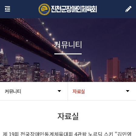
커뮤니티
커뮤니티
자료실
자료실
제 19회 전국장애인동계체육대회 4관왕 노르딕 스키 "김민영