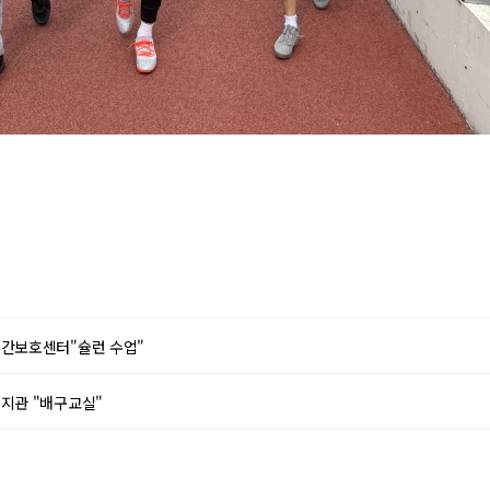
간보호센터"슐런 수업"
지관 "배구교실"