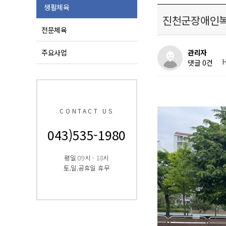
생활체육
진천군장애인복
전문체육
주요사업
관리자
H
댓글 0건
CONTACT US
043)535-1980
평일 09시 - 18시
토,일,공휴일 휴무