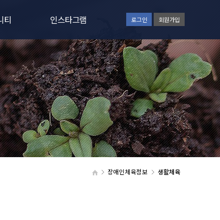
니티
인스타그램
로그인
회원가입
사항
인스타그램보기
일정
러리
갤러리
실
장애인체육정보
생활체육