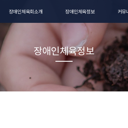
장애인체육회소개
장애인체육정보
커뮤
인사말
생활체육
공지
연혁
전문체육
대회및
장애인체육정보
비전
주요사업
포토갤
직원 및 임원현황
동영상
조직 및 기구
자료
관련규정
오시는길