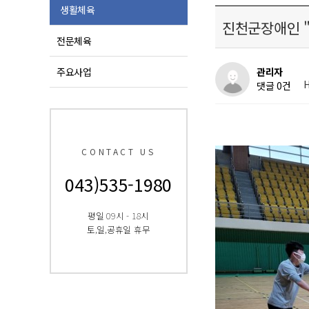
생활체육
진천군장애인 "
전문체육
주요사업
관리자
H
댓글 0건
CONTACT US
043)535-1980
평일 09시 - 18시
토,일,공휴일 휴무