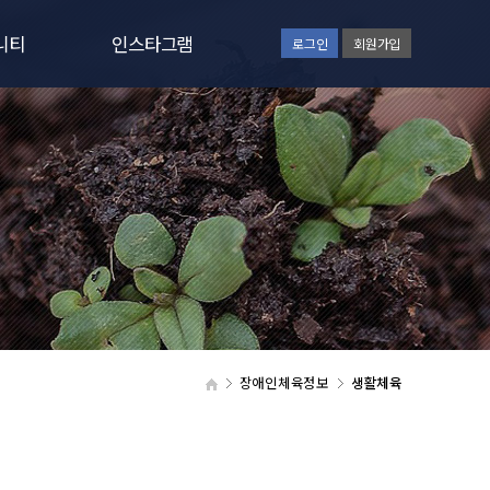
니티
인스타그램
로그인
회원가입
사항
인스타그램보기
일정
러리
갤러리
실
장애인체육정보
생활체육