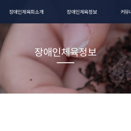
장애인체육회소개
장애인체육정보
커뮤
인사말
생활체육
공지
연혁
전문체육
대회및
장애인체육정보
비전
주요사업
포토갤
직원 및 임원현황
동영상
조직 및 기구
자료
관련규정
오시는길