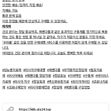
안전한 배송 (집까지 직접 배송)
직배송 가능
통관 문제 없음
이런 장점들 때문에 안심하고 구매할 수 있었어요.
마치며
건강 관리는 정말 중요하죠. 메벤다졸과 같은 효과적인 구충제를 정기적으로 복용
하는 것도 좋은 방법 중 하나일 것 같아요. 직구가 처음이신 분들도 걱정 마세요.
'우라몰' 같은 믿을 만한 구매대행 서비스를 이용하면 어렵지 않게 구매할 수 있답
니다.
여러분도 건강 관리에 힘쓰시길 바랍니다. 오늘도 행복한 하루 되세요!
#당뇨병치료제
#러시아구매대행
#메벤다졸
#부작용적은항암제
#탈모치료
제
#러시아배송
#메벤다졸 항암작용
#항암효능
#이버멕틴
#구충제
#바이러스
치료제
#러시아 직구
#항암효과
#백신후유증치료
#트리아자비린
#코로나치료
제
#코로나예방약
#러시아판매전문
#항암제
#메벤다졸 구입방법
https://k6b.ula24.top