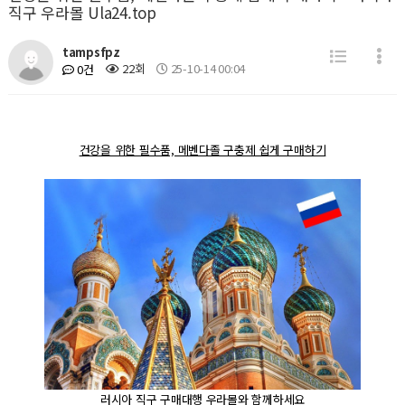
직구 우라몰 Ula24.top
tampsfpz
22회
25-10-14 00:04
0건
건강을 위한 필수품, 메벤다졸 구충제 쉽게 구매하기
러시아 직구 구매대행 우라몰와 함께하세요