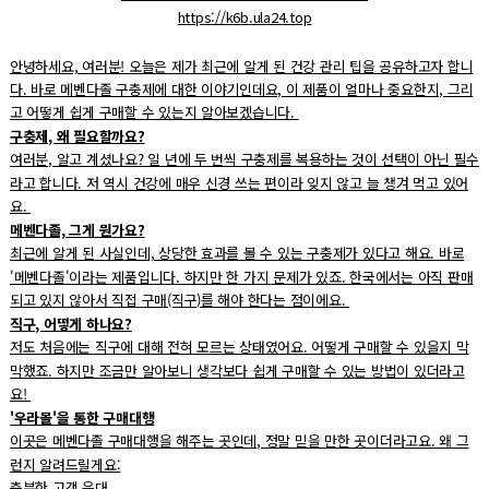
https://k6b.ula24.top
안녕하세요, 여러분! 오늘은 제가 최근에 알게 된 건강 관리 팁을 공유하고자 합니
다. 바로 메벤다졸 구충제에 대한 이야기인데요, 이 제품이 얼마나 중요한지, 그리
고 어떻게 쉽게 구매할 수 있는지 알아보겠습니다.
구충제, 왜 필요할까요?
여러분, 알고 계셨나요? 일 년에 두 번씩 구충제를 복용하는 것이 선택이 아닌 필수
라고 합니다. 저 역시 건강에 매우 신경 쓰는 편이라 잊지 않고 늘 챙겨 먹고 있어
요.
메벤다졸, 그게 뭔가요?
최근에 알게 된 사실인데, 상당한 효과를 볼 수 있는 구충제가 있다고 해요. 바로
'메벤다졸'이라는 제품입니다. 하지만 한 가지 문제가 있죠. 한국에서는 아직 판매
되고 있지 않아서 직접 구매(직구)를 해야 한다는 점이에요.
직구, 어떻게 하나요?
저도 처음에는 직구에 대해 전혀 모르는 상태였어요. 어떻게 구매할 수 있을지 막
막했죠. 하지만 조금만 알아보니 생각보다 쉽게 구매할 수 있는 방법이 있더라고
요!
'우라몰'을 통한 구매대행
이곳은 메벤다졸 구매대행을 해주는 곳인데, 정말 믿을 만한 곳이더라고요. 왜 그
런지 알려드릴게요:
충분한 고객 응대